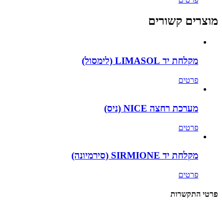
מוצרים קשורים
מקלחת יד LIMASOL (לימסול)
פרטים
מערכת רחצה NICE (ניס)
פרטים
מקלחת יד SIRMIONE (סירמיונה)
פרטים
פרטי התקשרות
א.ד. שיווק והפצה ייבואני Goccia D'acque בישראל