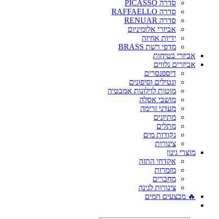
סדרה PICASSO
סדרה RAFFAELLO
סדרה RENUAR
אביזרי אלומיניום
ידיות אחיזה
מדפי רשת BRASS
אביזרי בטיחות
אביזרים נלווים
דיספנסרים
ונטילים וסיפונים
מוטות לוילונות אמבטיה
מושבי אסלה
מעדני זרימה
מתיזנים
מתלים
נקודות מים
צינורות
מוצרי גינון
אקדחי התזה
מזמרות
מחברים
צינורות לגינה
🔥 מבצעים חמים