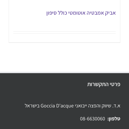
אביק אמבטיה אוטומטי כולל סיפון
פרטי התקשרות
א.ד. שיווק והפצה ייבואני Goccia D'acque בישראל
טלפון:
08-6630060