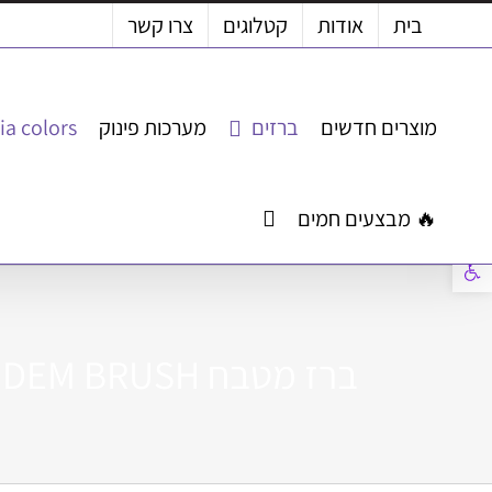
לג
בית
אודות
קטלוגים
צרו קשר
תוכן
מוצרים חדשים
ברזים
מערכות פינוק
ia colors
🔥 מבצעים חמים
פתח סרגל נגישות
ברז מטבח ODEM BRUSH (אודם מוברש)