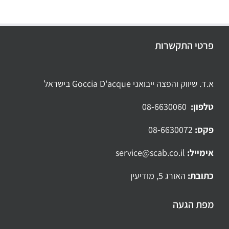
פרטי התקשרות
א.ד. שיווק והפצה ייבואני Goccia D'acque בישראל
טלפון:
08-6630060
פקס:
08-6630072
אימייל:
service@scab.co.il
כתובת:
האורג 5, מודיעין
מפת הגעה