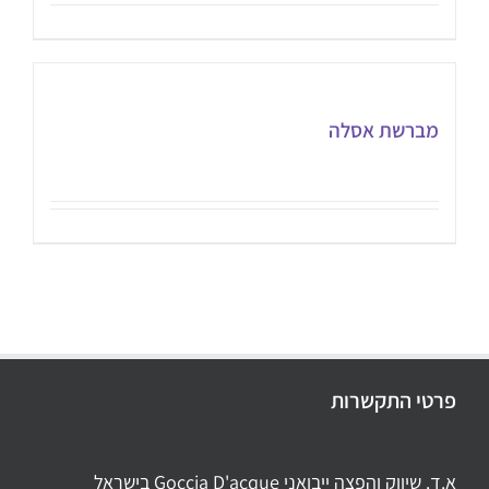
מברשת אסלה
פרטי התקשרות
א.ד. שיווק והפצה ייבואני Goccia D'acque בישראל